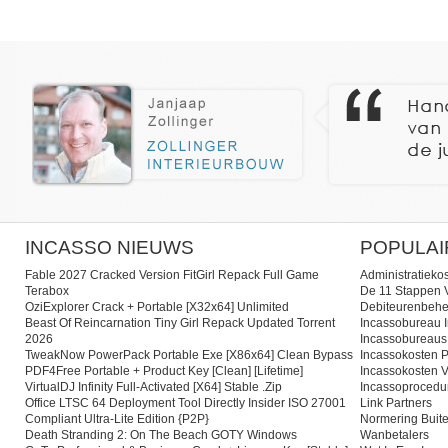
INCASSO NIEUWS
POPULAI
Fable 2027 Cracked Version FitGirl Repack Full Game
Administratieko
Terabox
De 11 Stappen V
OziExplorer Crack + Portable [x32x64] Unlimited
Debiteurenbehe
Beast Of Reincarnation Tiny Girl Repack Updated Torrent
Incassobureau I
2026
Incassobureaus
TweakNow PowerPack Portable Exe [x86x64] Clean Bypass
Incassokosten P
PDF4Free Portable + Product Key [Clean] [Lifetime]
Incassokosten V
VirtualDJ Infinity Full-Activated [x64] Stable .zip
Incassoprocedu
Office LTSC 64 Deployment Tool Directly Insider ISO 27001
Link Partners
Compliant Ultra-Lite Edition {P2P}
Normering Buite
Death Stranding 2: On The Beach GOTY Windows
Wanbetalers