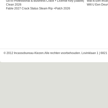
GoTo Professional & Business Crack + License Key [Stable]
Wat Is Een Inc
Clean 2026
Wilt U Een Deu
Fable 2027 Crack Status Steam Rip +Patch 2026
© 2012 Incassobureau-Kiezen.Alle rechten voorbehouden. Lovinklaan 1 | 6821