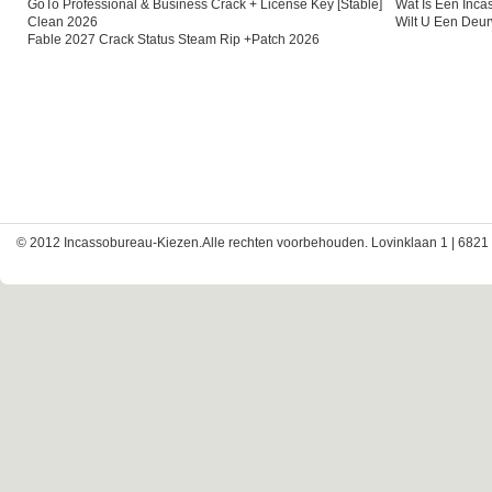
GoTo Professional & Business Crack + License Key [Stable]
Wat Is Een Inc
Clean 2026
Wilt U Een Deu
Fable 2027 Crack Status Steam Rip +Patch 2026
© 2012 Incassobureau-Kiezen.Alle rechten voorbehouden. Lovinklaan 1 | 6821