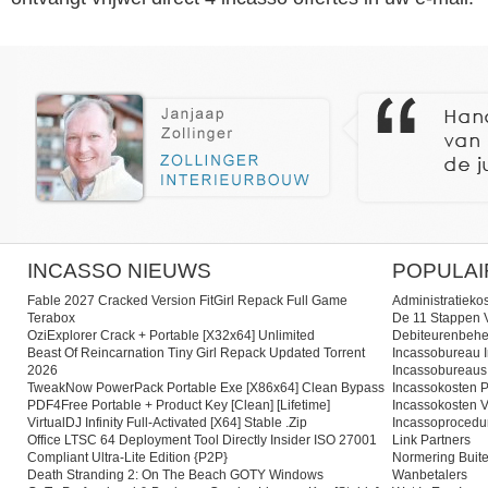
INCASSO NIEUWS
POPULAI
Fable 2027 Cracked Version FitGirl Repack Full Game
Administratieko
Terabox
De 11 Stappen V
OziExplorer Crack + Portable [x32x64] Unlimited
Debiteurenbehe
Beast Of Reincarnation Tiny Girl Repack Updated Torrent
Incassobureau I
2026
Incassobureaus
TweakNow PowerPack Portable Exe [x86x64] Clean Bypass
Incassokosten P
PDF4Free Portable + Product Key [Clean] [Lifetime]
Incassokosten V
VirtualDJ Infinity Full-Activated [x64] Stable .zip
Incassoprocedu
Office LTSC 64 Deployment Tool Directly Insider ISO 27001
Link Partners
Compliant Ultra-Lite Edition {P2P}
Normering Buite
Death Stranding 2: On The Beach GOTY Windows
Wanbetalers