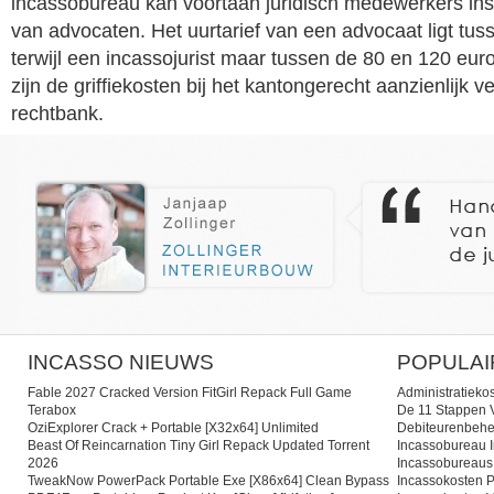
incassobureau kan voortaan juridisch medewerkers ins
van advocaten. Het uurtarief van een advocaat ligt tu
terwijl een incassojurist maar tussen de 80 en 120 eur
zijn de griffiekosten bij het kantongerecht aanzienlijk ve
rechtbank.
INCASSO NIEUWS
POPULAI
Fable 2027 Cracked Version FitGirl Repack Full Game
Administratieko
Terabox
De 11 Stappen V
OziExplorer Crack + Portable [x32x64] Unlimited
Debiteurenbehe
Beast Of Reincarnation Tiny Girl Repack Updated Torrent
Incassobureau I
2026
Incassobureaus
TweakNow PowerPack Portable Exe [x86x64] Clean Bypass
Incassokosten P