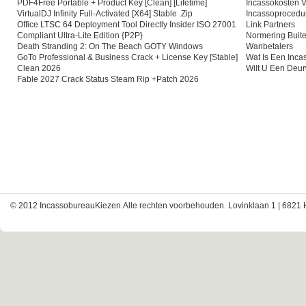
PDF4Free Portable + Product Key [Clean] [Lifetime]
Incassokosten V
VirtualDJ Infinity Full-Activated [x64] Stable .zip
Incassoprocedu
Office LTSC 64 Deployment Tool Directly Insider ISO 27001
Link Partners
Compliant Ultra-Lite Edition {P2P}
Normering Buite
Death Stranding 2: On The Beach GOTY Windows
Wanbetalers
GoTo Professional & Business Crack + License Key [Stable]
Wat Is Een Inc
Clean 2026
Wilt U Een Deu
Fable 2027 Crack Status Steam Rip +Patch 2026
© 2012 IncassobureauKiezen.Alle rechten voorbehouden. Lovinklaan 1 | 6821 