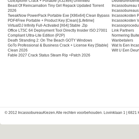
OziExplorer Crack + Portable [x32x64] Unlimited
Debiteurenbehe
Beast Of Reincarnation Tiny Girl Repack Updated Torrent
Incassobureau I
2026
Incassobureaus
TweakNow PowerPack Portable Exe [x86x64] Clean Bypass
Incassokosten P
PDF4Free Portable + Product Key [Clean] [Lifetime]
Incassokosten V
VirtualDJ Infinity Full-Activated [x64] Stable .zip
Incassoprocedu
Office LTSC 64 Deployment Tool Directly Insider ISO 27001
Link Partners
Compliant Ultra-Lite Edition {P2P}
Normering Buite
Death Stranding 2: On The Beach GOTY Windows
Wanbetalers
GoTo Professional & Business Crack + License Key [Stable]
Wat Is Een Inc
Clean 2026
Wilt U Een Deu
Fable 2027 Crack Status Steam Rip +Patch 2026
© 2012 IncassobureauKiezen.Alle rechten voorbehouden. Lovinklaan 1 | 6821 