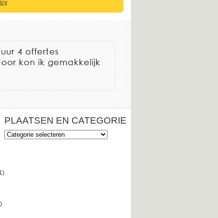
icy
PLAATSEN EN CATEGORIE
Plaatsen
en
categorie
1)
)