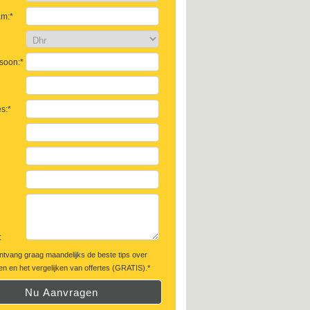
am:*
soon:*
s:*
:
ontvang graag maandelijks de beste tips over
n en het vergelijken van offertes (GRATIS).*