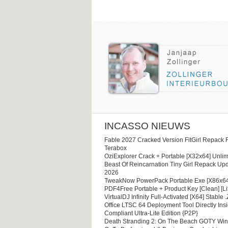
INCASSO NIEUWS
Fable 2027 Cracked Version FitGirl Repack 
Terabox
OziExplorer Crack + Portable [x32x64] Unlim
Beast Of Reincarnation Tiny Girl Repack Upd
2026
TweakNow PowerPack Portable Exe [x86x64
PDF4Free Portable + Product Key [Clean] [Li
VirtualDJ Infinity Full-Activated [x64] Stable .
Office LTSC 64 Deployment Tool Directly Ins
Compliant Ultra-Lite Edition {P2P}
Death Stranding 2: On The Beach GOTY Wi