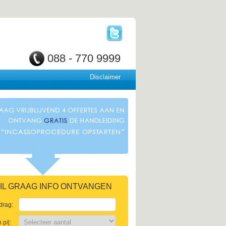
088 - 770 9999
Disclaimer
 WIL GRAAG INFO ONTVANGEN
drag:
p/j: