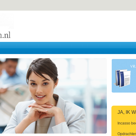
JA, IK
Incasso be
Opdrachten 