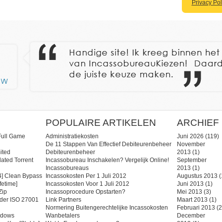
Privacy Pol
POPULAIRE ARTIKELEN
ARCHIEF
Full Game
Administratiekosten
Juni 2026
(119)
De 11 Stappen Van Effectief Debiteurenbeheer
November
ited
Debiteurenbeheer
2013
(1)
ated Torrent
Incassobureau Inschakelen? Vergelijk Online!
September
Incassobureaus
2013
(1)
] Clean Bypass
Incassokosten Per 1 Juli 2012
Augustus 2013
(
fetime]
Incassokosten Voor 1 Juli 2012
Juni 2013
(1)
zip
Incassoprocedure Opstarten?
Mei 2013
(3)
ider ISO 27001
Link Partners
Maart 2013
(1)
Normering Buitengerechtelijke Incassokosten
Februari 2013
(2
ndows
Wanbetalers
December