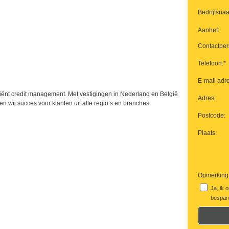
Bedrijfsna
Aanhef:
Contactper
Telefoon:*
E-mail adre
iciënt credit management. Met vestigingen in Nederland en België
Adres:
wij succes voor klanten uit alle regio’s en branches.
Postcode:
Plaats:
Opmerking
Ja, ik 
bespare