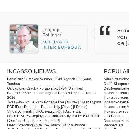
INCASSO NIEUWS
POPULAI
Fable 2027 Cracked Version FitGirl Repack Full Game
Administratieko
Terabox
De 11 Stappen V
OziExplorer Crack + Portable [x32x64] Unlimited
Debiteurenbehe
Beast Of Reincarnation Tiny Girl Repack Updated Torrent
Incassobureau I
2026
Incassobureaus
TweakNow PowerPack Portable Exe [x86x64] Clean Bypass
Incassokosten P
PDF4Free Portable + Product Key [Clean] [Lifetime]
Incassokosten V
VirtualDJ Infinity Full-Activated [x64] Stable .zip
Incassoprocedu
Office LTSC 64 Deployment Tool Directly Insider ISO 27001
Link Partners
Compliant Ultra-Lite Edition {P2P}
Normering Buite
Death Stranding 2: On The Beach GOTY Windows
Wanbetalers