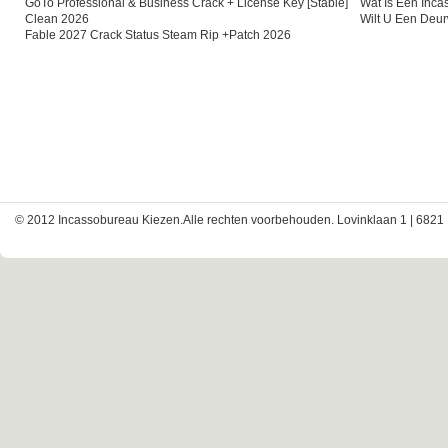
GoTo Professional & Business Crack + License Key [Stable]
Wat Is Een Inc
Clean 2026
Wilt U Een Deu
Fable 2027 Crack Status Steam Rip +Patch 2026
© 2012 Incassobureau Kiezen.Alle rechten voorbehouden. Lovinklaan 1 | 6821