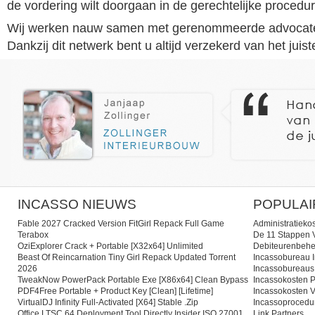
de vordering wilt doorgaan in de gerechtelijke procedur
Wij werken nauw samen met gerenommeerde advocate
Dankzij dit netwerk bent u altijd verzekerd van het juist
INCASSO NIEUWS
POPULAI
Fable 2027 Cracked Version FitGirl Repack Full Game
Administratieko
Terabox
De 11 Stappen V
OziExplorer Crack + Portable [x32x64] Unlimited
Debiteurenbehe
Beast Of Reincarnation Tiny Girl Repack Updated Torrent
Incassobureau I
2026
Incassobureaus
TweakNow PowerPack Portable Exe [x86x64] Clean Bypass
Incassokosten P
PDF4Free Portable + Product Key [Clean] [Lifetime]
Incassokosten V
VirtualDJ Infinity Full-Activated [x64] Stable .zip
Incassoprocedu
Office LTSC 64 Deployment Tool Directly Insider ISO 27001
Link Partners