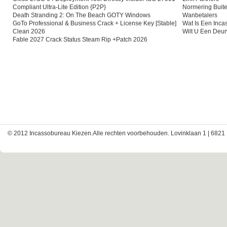
Compliant Ultra-Lite Edition {P2P}
Normering Buite
Death Stranding 2: On The Beach GOTY Windows
Wanbetalers
GoTo Professional & Business Crack + License Key [Stable]
Wat Is Een Inc
Clean 2026
Wilt U Een Deu
Fable 2027 Crack Status Steam Rip +Patch 2026
© 2012 Incassobureau Kiezen.Alle rechten voorbehouden. Lovinklaan 1 | 6821