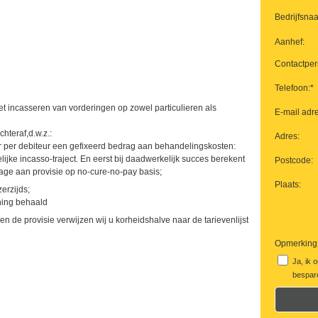
Bedrijfsna
Aanhef:
Contactper
Telefoon:*
het incasseren van vorderingen op zowel particulieren als
E-mail adre
hteraf,d.w.z.:
Adres:
r per debiteur een gefixeerd bedrag aan behandelingskosten:
ijke incasso-traject. En eerst bij daadwerkelijk succes berekent
Postcode:
ge aan provisie op no-cure-no-pay basis;
Plaats:
erzijds;
ning behaald
 de provisie verwijzen wij u korheidshalve naar de tarievenlijst
Opmerking
Ja, ik 
bespare