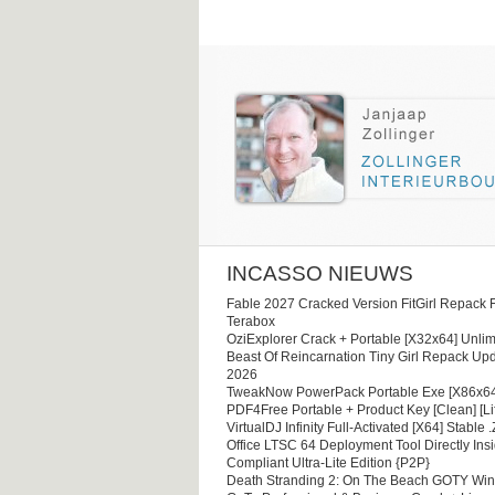
INCASSO NIEUWS
Fable 2027 Cracked Version FitGirl Repack 
Terabox
OziExplorer Crack + Portable [x32x64] Unlim
Beast Of Reincarnation Tiny Girl Repack Upd
2026
TweakNow PowerPack Portable Exe [x86x64
PDF4Free Portable + Product Key [Clean] [Li
VirtualDJ Infinity Full-Activated [x64] Stable .
Office LTSC 64 Deployment Tool Directly Ins
Compliant Ultra-Lite Edition {P2P}
Death Stranding 2: On The Beach GOTY Wi