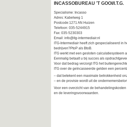
INCASSOBUREAU ’T GOOI/I.T.G.
Specialisme: Incasso
Adres: Kabelweg 1
Postcode:1271 AN Huizen
Telefoon: 035-5244915
Fax: 035-5230303
Email: info@itg-intermediair.nl
ITG-Intermediair heeft zich gespecialiseerd in 
bedrijven?PtoP als BtoB.
ITG werkt met een gesloten calculatiesysteem ac
Eenmalig betaalt u bij succes als opdrachtgeve
Voor dat bedrag verzorgt ITG het buitengerechtel
ITG over de geïncasseerde gelden een percenta
– dat betekent een maximale betrokkenheid onz
– en de provisie wordt uit de ondernemersbelo
Voor een overzicht van de behandelingskosten en
en de leveringsvoorwaarden.