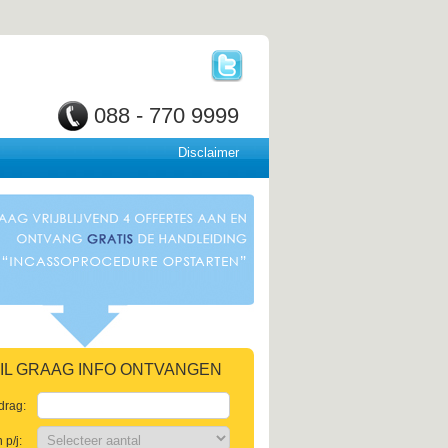
088 - 770 9999
Disclaimer
 WIL GRAAG INFO ONTVANGEN
drag:
p/j: