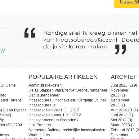
Privacy Pol
POPULAIRE ARTIKELEN
ARCHIEF
Full Game
Administratiekosten
Juni 2026
(119)
De 11 Stappen Van Effectief Debiteurenbeheer
November
ited
Debiteurenbeheer
2013
(1)
ated Torrent
Incassobureau Inschakelen? Vergelijk Online!
September
Incassobureaus
2013
(1)
] Clean Bypass
Incassokosten Per 1 Juli 2012
Augustus 2013
(
fetime]
Incassokosten Voor 1 Juli 2012
Juni 2013
(1)
zip
Incassoprocedure Opstarten?
Mei 2013
(3)
ider ISO 27001
Link Partners
Maart 2013
(1)
Normering Buitengerechtelijke Incassokosten
Februari 2013
(2
ndows
Wanbetalers
December