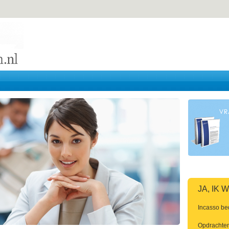
JA, IK
Incasso be
Opdrachten 