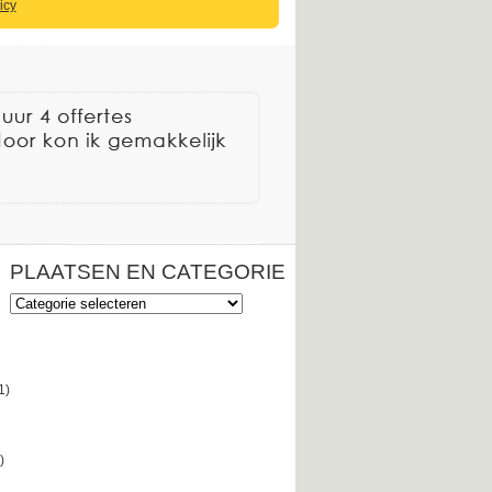
icy
PLAATSEN EN CATEGORIE
Plaatsen
en
categorie
1)
)