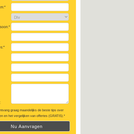
am:*
soon:*
s:*
:
ontvang graag maandelijks de beste tips over
n en het vergelijken van offertes (GRATIS).*