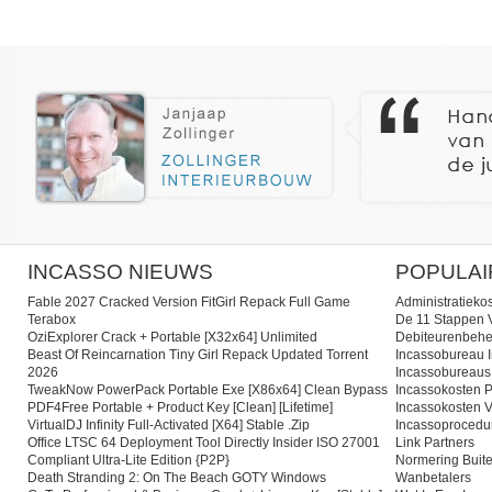
INCASSO NIEUWS
POPULAI
Fable 2027 Cracked Version FitGirl Repack Full Game
Administratieko
Terabox
De 11 Stappen V
OziExplorer Crack + Portable [x32x64] Unlimited
Debiteurenbehe
Beast Of Reincarnation Tiny Girl Repack Updated Torrent
Incassobureau I
2026
Incassobureaus
TweakNow PowerPack Portable Exe [x86x64] Clean Bypass
Incassokosten P
PDF4Free Portable + Product Key [Clean] [Lifetime]
Incassokosten V
VirtualDJ Infinity Full-Activated [x64] Stable .zip
Incassoprocedu
Office LTSC 64 Deployment Tool Directly Insider ISO 27001
Link Partners
Compliant Ultra-Lite Edition {P2P}
Normering Buite
Death Stranding 2: On The Beach GOTY Windows
Wanbetalers