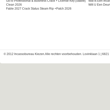
GoTo Professional & Business Crack + License Key [Stable]
Wat Is Een Inc
Clean 2026
Wilt U Een Deu
Fable 2027 Crack Status Steam Rip +Patch 2026
© 2012 Incassobureau Kiezen.Alle rechten voorbehouden. Lovinklaan 1 | 6821