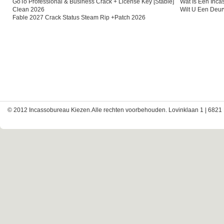
GoTo Professional & Business Crack + License Key [Stable]
Wat Is Een Inc
Clean 2026
Wilt U Een Deu
Fable 2027 Crack Status Steam Rip +Patch 2026
© 2012 Incassobureau Kiezen.Alle rechten voorbehouden. Lovinklaan 1 | 6821