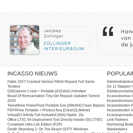
INCASSO NIEUWS
POPULAI
Fable 2027 Cracked Version FitGirl Repack Full Game
Administratieko
Terabox
De 11 Stappen V
OziExplorer Crack + Portable [x32x64] Unlimited
Debiteurenbehe
Beast Of Reincarnation Tiny Girl Repack Updated Torrent
Incassobureau I
2026
Incassobureaus
TweakNow PowerPack Portable Exe [x86x64] Clean Bypass
Incassokosten P
PDF4Free Portable + Product Key [Clean] [Lifetime]
Incassokosten V
VirtualDJ Infinity Full-Activated [x64] Stable .zip
Incassoprocedu
Office LTSC 64 Deployment Tool Directly Insider ISO 27001
Link Partners
Compliant Ultra-Lite Edition {P2P}
Normering Buite
Death Stranding 2: On The Beach GOTY Windows
Wanbetalers