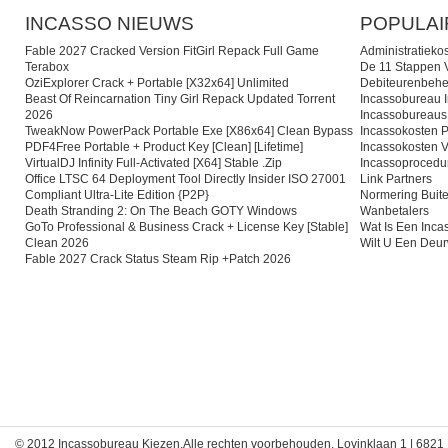
INCASSO NIEUWS
POPULAI
Fable 2027 Cracked Version FitGirl Repack Full Game
Administratieko
Terabox
De 11 Stappen V
OziExplorer Crack + Portable [x32x64] Unlimited
Debiteurenbehe
Beast Of Reincarnation Tiny Girl Repack Updated Torrent
Incassobureau I
2026
Incassobureaus
TweakNow PowerPack Portable Exe [x86x64] Clean Bypass
Incassokosten P
PDF4Free Portable + Product Key [Clean] [Lifetime]
Incassokosten V
VirtualDJ Infinity Full-Activated [x64] Stable .zip
Incassoprocedu
Office LTSC 64 Deployment Tool Directly Insider ISO 27001
Link Partners
Compliant Ultra-Lite Edition {P2P}
Normering Buite
Death Stranding 2: On The Beach GOTY Windows
Wanbetalers
GoTo Professional & Business Crack + License Key [Stable]
Wat Is Een Inc
Clean 2026
Wilt U Een Deu
Fable 2027 Crack Status Steam Rip +Patch 2026
© 2012 Incassobureau Kiezen.Alle rechten voorbehouden. Lovinklaan 1 | 6821