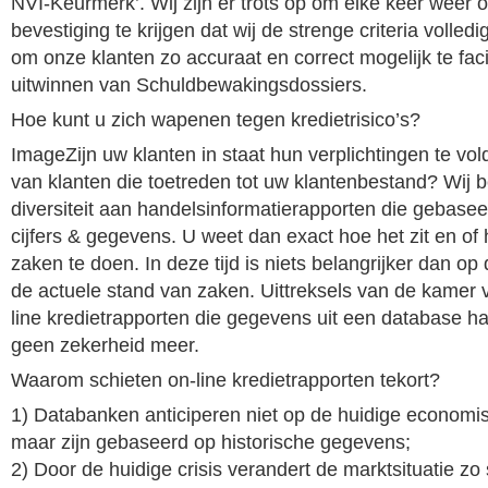
NVI-Keurmerk’. Wij zijn er trots op om elke keer weer
bevestiging te krijgen dat wij de strenge criteria volled
om onze klanten zo accuraat en correct mogelijk te faci
uitwinnen van Schuldbewakingsdossiers.
Hoe kunt u zich wapenen tegen kredietrisico’s?
ImageZijn uw klanten in staat hun verplichtingen te vo
van klanten die toetreden tot uw klantenbestand? Wij 
diversiteit aan handelsinformatierapporten die gebasee
cijfers & gegevens. U weet dan exact hoe het zit en of
zaken te doen. In deze tijd is niets belangrijker dan op
de actuele stand van zaken. Uittreksels van de kamer 
line kredietrapporten die gegevens uit een database h
geen zekerheid meer.
Waarom schieten on-line kredietrapporten tekort?
1) Databanken anticiperen niet op de huidige economi
maar zijn gebaseerd op historische gegevens;
2) Door de huidige crisis verandert de marktsituatie zo