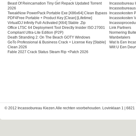
Beast Of Reincarnation Tiny Girl Repack Updated Torrent
Incassobureau I
2026
Incassobureaus
TweakNow PowerPack Portable Exe [x86x64] Clean Bypass
Incassokosten P
PDF4Free Portable + Product Key [Clean] [Lifetime]
Incassokosten V
VirtualDJ Infinity Full-Activated [x64] Stable .zip
Incassoprocedu
Office LTSC 64 Deployment Tool Directly Insider ISO 27001
Link Partners
Compliant Ultra-Lite Edition {P2P}
Normering Buite
Death Stranding 2: On The Beach GOTY Windows
Wanbetalers
GoTo Professional & Business Crack + License Key [Stable]
Wat Is Een Inc
Clean 2026
Wilt U Een Deu
Fable 2027 Crack Status Steam Rip +Patch 2026
© 2012 Incassobureau Kiezen.Alle rechten voorbehouden. Lovinklaan 1 | 6821