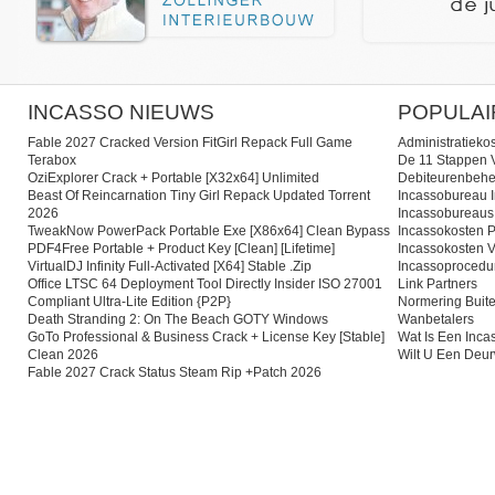
INCASSO NIEUWS
POPULAI
Fable 2027 Cracked Version FitGirl Repack Full Game
Administratieko
Terabox
De 11 Stappen V
OziExplorer Crack + Portable [x32x64] Unlimited
Debiteurenbehe
Beast Of Reincarnation Tiny Girl Repack Updated Torrent
Incassobureau I
2026
Incassobureaus
TweakNow PowerPack Portable Exe [x86x64] Clean Bypass
Incassokosten P
PDF4Free Portable + Product Key [Clean] [Lifetime]
Incassokosten V
VirtualDJ Infinity Full-Activated [x64] Stable .zip
Incassoprocedu
Office LTSC 64 Deployment Tool Directly Insider ISO 27001
Link Partners
Compliant Ultra-Lite Edition {P2P}
Normering Buite
Death Stranding 2: On The Beach GOTY Windows
Wanbetalers
GoTo Professional & Business Crack + License Key [Stable]
Wat Is Een Inc
Clean 2026
Wilt U Een Deu
Fable 2027 Crack Status Steam Rip +Patch 2026