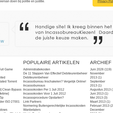
hiervan doen bij politie en justitie.
Privacy Pol
POPULAIRE ARTIKELEN
ARCHIEF
Full Game
Administratiekosten
Juni 2026
(119)
De 11 Stappen Van Effectief Debiteurenbeheer
November
ited
Debiteurenbeheer
2013
(1)
ated Torrent
Incassobureau Inschakelen? Vergelijk Online!
September
Incassobureaus
2013
(1)
] Clean Bypass
Incassokosten Per 1 Juli 2012
Augustus 2013
(
fetime]
Incassokosten Voor 1 Juli 2012
Juni 2013
(1)
zip
Incassoprocedure Opstarten?
Mei 2013
(3)
ider ISO 27001
Link Partners
Maart 2013
(1)
Normering Buitengerechtelijke Incassokosten
Februari 2013
(2
ndows
Wanbetalers
December