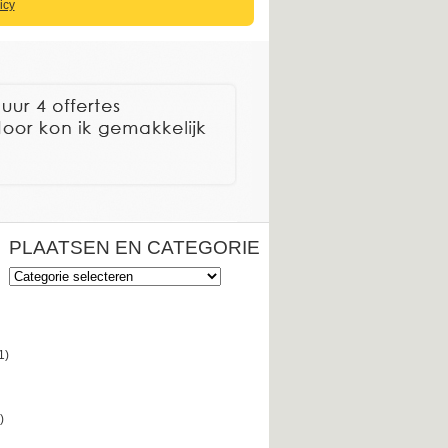
icy
PLAATSEN EN CATEGORIE
Plaatsen
en
categorie
1)
)