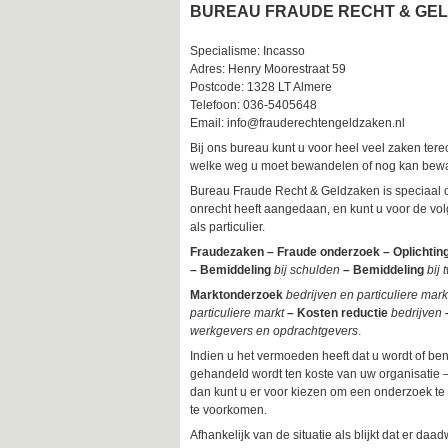
BUREAU FRAUDE RECHT & GE
Specialisme: Incasso
Adres: Henry Moorestraat 59
Postcode: 1328 LT Almere
Telefoon: 036-5405648
Email: info@frauderechtengeldzaken.nl
Bij ons bureau kunt u voor heel veel zaken tere
welke weg u moet bewandelen of nog kan bewa
Bureau Fraude Recht & Geldzaken is speciaal op
onrecht heeft aangedaan, en kunt u voor de vo
als particulier.
Fraudezaken – Fraude onderzoek – Oplichtin
– Bemiddeling
bij schulden
– Bemiddeling
bij 
Marktonderzoek
bedrijven en particuliere mar
particuliere markt
– Kosten reductie
bedrijven
werkgevers en opdrachtgevers
.
Indien u het vermoeden heeft dat u wordt of ben
gehandeld wordt ten koste van uw organisatie – i
dan kunt u er voor kiezen om een onderzoek te
te voorkomen.
Afhankelijk van de situatie als blijkt dat er daa