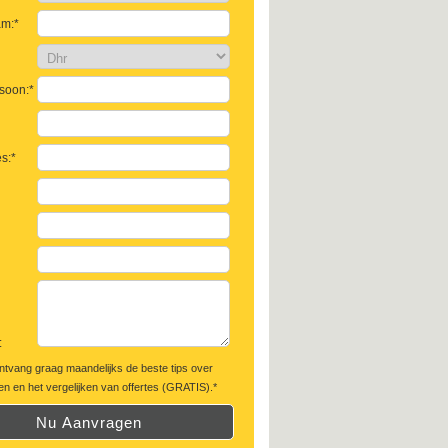
am:*
soon:*
s:*
:
ontvang graag maandelijks de beste tips over
n en het vergelijken van offertes (GRATIS).*