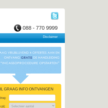
088 - 770 9999
Disclaimer
 WIL GRAAG INFO ONTVANGEN
drag:
p/j: