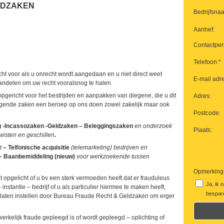
LDZAKEN
Bedrijfsna
Aanhef:
Contactper
Telefoon:*
cht voor als u onrecht wordt aangedaan en u niet direct weet
E-mail adre
ndelen om uw recht vooralsnog te halen.
gericht voor het bestrijden en aanpakken van diegene, die u dit
Adres:
lgende zaken een beroep op ons doen zowel zakelijk maar ook
Postcode:
g -Incassozaken -Geldzaken – Beleggingszaken
en onderzoek
Plaats:
twisten en geschillen
.
kt
– Telfonische acquisitie
(telemarketing) bedrijven en
– Baanbemiddeling (nieuw)
voor werkzoekende tussen
Opmerking
t opgelicht of u bv een sterk vermoeden heeft dat er frauduleus
Ja, ik 
nstantie – bedrijf of u als particulier hiermee te maken heeft,
bespare
 laten instellen door Bureau Fraude Recht & Geldzaken om erger
dwerkelijk fraude gepleegd is of wordt gepleegd – oplichting of