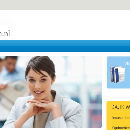
JA, IK
Incasso be
Opdrachten 