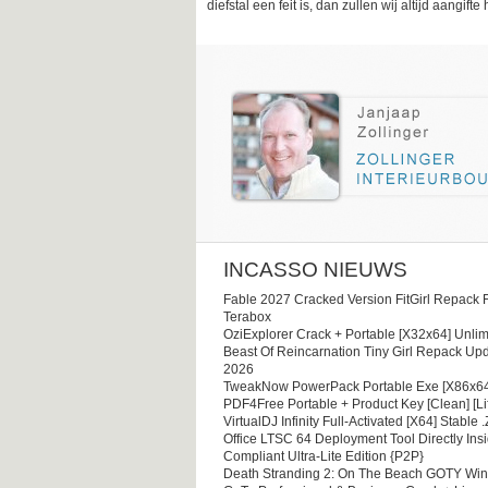
diefstal een feit is, dan zullen wij altijd aangifte 
INCASSO NIEUWS
Fable 2027 Cracked Version FitGirl Repack 
Terabox
OziExplorer Crack + Portable [x32x64] Unlim
Beast Of Reincarnation Tiny Girl Repack Upd
2026
TweakNow PowerPack Portable Exe [x86x64
PDF4Free Portable + Product Key [Clean] [Li
VirtualDJ Infinity Full-Activated [x64] Stable .
Office LTSC 64 Deployment Tool Directly Ins
Compliant Ultra-Lite Edition {P2P}
Death Stranding 2: On The Beach GOTY Wi