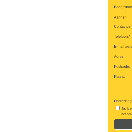
Bedrijfsna
Aanhef:
Contactper
Telefoon:*
E-mail adre
Adres:
Postcode:
Plaats:
Opmerking
Ja, ik 
bespare