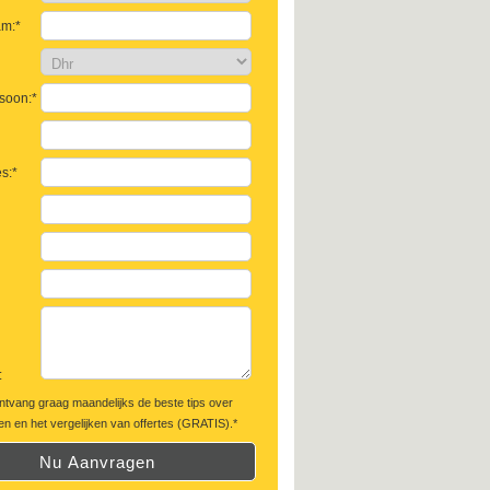
am:*
soon:*
s:*
:
ontvang graag maandelijks de beste tips over
n en het vergelijken van offertes (GRATIS).*