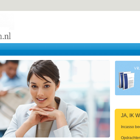
JA, IK
Incasso be
Opdrachten 