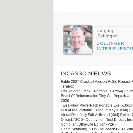
INCASSO NIEUWS
Fable 2027 Cracked Version FitGirl Repack 
Terabox
OziExplorer Crack + Portable [x32x64] Unlim
Beast Of Reincarnation Tiny Girl Repack Upd
2026
TweakNow PowerPack Portable Exe [x86x64
PDF4Free Portable + Product Key [Clean] [Li
VirtualDJ Infinity Full-Activated [x64] Stable .
Office LTSC 64 Deployment Tool Directly Ins
Compliant Ultra-Lite Edition {P2P}
Death Stranding 2: On The Beach GOTY Wi