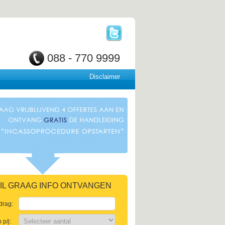
088 - 770 9999
Disclaimer
 WIL GRAAG INFO ONTVANGEN
drag:
p/j: