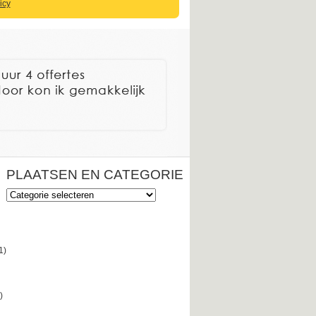
icy
PLAATSEN EN CATEGORIE
Plaatsen
en
categorie
1)
)