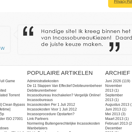
Privacy Pol
POPULAIRE ARTIKELEN
ARCHIEF
Full Game
Administratiekosten
Juni 2026
(119)
De 11 Stappen Van Effectief Debiteurenbeheer
November
ited
Debiteurenbeheer
2013
(1)
ated Torrent
Incassobureau Inschakelen? Vergelijk Online!
September
Incassobureaus
2013
(1)
] Clean Bypass
Incassokosten Per 1 Juli 2012
Augustus 2013
(
fetime]
Incassokosten Voor 1 Juli 2012
Juni 2013
(1)
zip
Incassoprocedure Opstarten?
Mei 2013
(3)
ider ISO 27001
Link Partners
Maart 2013
(1)
Normering Buitengerechtelijke Incassokosten
Februari 2013
(2
ndows
Wanbetalers
December