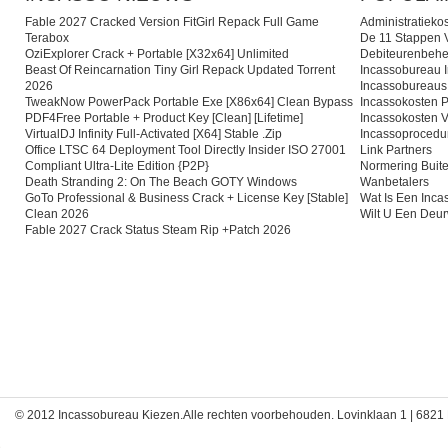
Fable 2027 Cracked Version FitGirl Repack Full Game
Administratieko
Terabox
De 11 Stappen V
OziExplorer Crack + Portable [x32x64] Unlimited
Debiteurenbehe
Beast Of Reincarnation Tiny Girl Repack Updated Torrent
Incassobureau I
2026
Incassobureaus
TweakNow PowerPack Portable Exe [x86x64] Clean Bypass
Incassokosten P
PDF4Free Portable + Product Key [Clean] [Lifetime]
Incassokosten V
VirtualDJ Infinity Full-Activated [x64] Stable .zip
Incassoprocedu
Office LTSC 64 Deployment Tool Directly Insider ISO 27001
Link Partners
Compliant Ultra-Lite Edition {P2P}
Normering Buite
Death Stranding 2: On The Beach GOTY Windows
Wanbetalers
GoTo Professional & Business Crack + License Key [Stable]
Wat Is Een Inc
Clean 2026
Wilt U Een Deu
Fable 2027 Crack Status Steam Rip +Patch 2026
© 2012 Incassobureau Kiezen.Alle rechten voorbehouden. Lovinklaan 1 | 6821