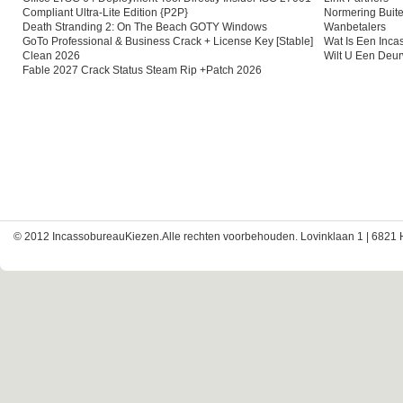
Compliant Ultra-Lite Edition {P2P}
Normering Buite
Death Stranding 2: On The Beach GOTY Windows
Wanbetalers
GoTo Professional & Business Crack + License Key [Stable]
Wat Is Een Inc
Clean 2026
Wilt U Een Deu
Fable 2027 Crack Status Steam Rip +Patch 2026
© 2012 IncassobureauKiezen.Alle rechten voorbehouden. Lovinklaan 1 | 6821 