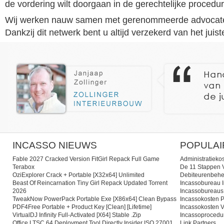
de vordering wilt doorgaan in de gerechtelijke procedur
Wij werken nauw samen met gerenommeerde advocate
Dankzij dit netwerk bent u altijd verzekerd van het juist
INCASSO NIEUWS
POPULAI
Fable 2027 Cracked Version FitGirl Repack Full Game
Administratieko
Terabox
De 11 Stappen V
OziExplorer Crack + Portable [x32x64] Unlimited
Debiteurenbehe
Beast Of Reincarnation Tiny Girl Repack Updated Torrent
Incassobureau I
2026
Incassobureaus
TweakNow PowerPack Portable Exe [x86x64] Clean Bypass
Incassokosten P
PDF4Free Portable + Product Key [Clean] [Lifetime]
Incassokosten V
VirtualDJ Infinity Full-Activated [x64] Stable .zip
Incassoprocedu
Office LTSC 64 Deployment Tool Directly Insider ISO 27001
Link Partners