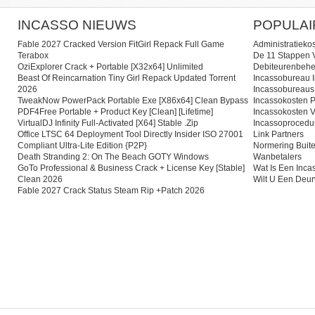
INCASSO NIEUWS
POPULAI
Fable 2027 Cracked Version FitGirl Repack Full Game
Administratieko
Terabox
De 11 Stappen V
OziExplorer Crack + Portable [x32x64] Unlimited
Debiteurenbehe
Beast Of Reincarnation Tiny Girl Repack Updated Torrent
Incassobureau I
2026
Incassobureaus
TweakNow PowerPack Portable Exe [x86x64] Clean Bypass
Incassokosten P
PDF4Free Portable + Product Key [Clean] [Lifetime]
Incassokosten V
VirtualDJ Infinity Full-Activated [x64] Stable .zip
Incassoprocedu
Office LTSC 64 Deployment Tool Directly Insider ISO 27001
Link Partners
Compliant Ultra-Lite Edition {P2P}
Normering Buite
Death Stranding 2: On The Beach GOTY Windows
Wanbetalers
GoTo Professional & Business Crack + License Key [Stable]
Wat Is Een Inc
Clean 2026
Wilt U Een Deu
Fable 2027 Crack Status Steam Rip +Patch 2026