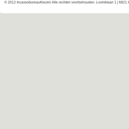
© 2012 IncassobureauKiezen.Alle rechten voorbehouden. Lovinklaan 1 | 6821 