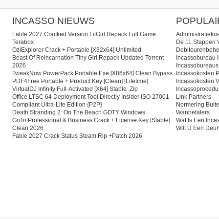
INCASSO NIEUWS
POPULAI
Fable 2027 Cracked Version FitGirl Repack Full Game
Administratieko
Terabox
De 11 Stappen V
OziExplorer Crack + Portable [x32x64] Unlimited
Debiteurenbehe
Beast Of Reincarnation Tiny Girl Repack Updated Torrent
Incassobureau I
2026
Incassobureaus
TweakNow PowerPack Portable Exe [x86x64] Clean Bypass
Incassokosten P
PDF4Free Portable + Product Key [Clean] [Lifetime]
Incassokosten V
VirtualDJ Infinity Full-Activated [x64] Stable .zip
Incassoprocedu
Office LTSC 64 Deployment Tool Directly Insider ISO 27001
Link Partners
Compliant Ultra-Lite Edition {P2P}
Normering Buite
Death Stranding 2: On The Beach GOTY Windows
Wanbetalers
GoTo Professional & Business Crack + License Key [Stable]
Wat Is Een Inc
Clean 2026
Wilt U Een Deu
Fable 2027 Crack Status Steam Rip +Patch 2026